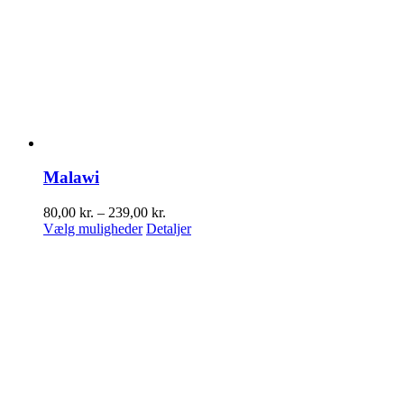
vælges
på
varesiden
Malawi
Prisinterval:
80,00
kr.
–
239,00
kr.
Dette
80,00 kr.
Vælg muligheder
Detaljer
vare
til
har
239,00 kr.
flere
varianter.
Mulighederne
kan
vælges
på
varesiden