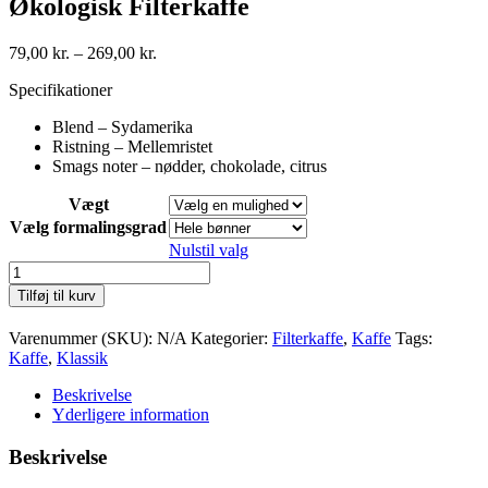
Økologisk Filterkaffe
Prisinterval:
79,00
kr.
–
269,00
kr.
79,00 kr.
Specifikationer
til
269,00 kr.
Blend – Sydamerika
Ristning – Mellemristet
Smags noter – nødder, chokolade, citrus
Vægt
Vælg formalingsgrad
Nulstil valg
Økologisk
Filterkaffe
Tilføj til kurv
antal
Varenummer (SKU):
N/A
Kategorier:
Filterkaffe
,
Kaffe
Tags:
Kaffe
,
Klassik
Beskrivelse
Yderligere information
Beskrivelse