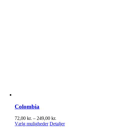
Colombia
Prisinterval:
72,00
kr.
–
249,00
kr.
Dette
72,00 kr.
Vælg muligheder
Detaljer
vare
til
har
249,00 kr.