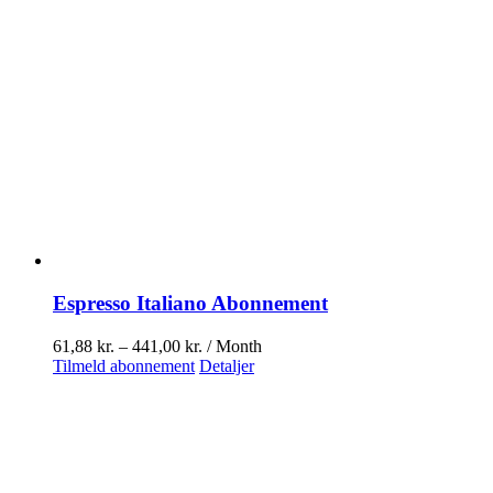
Espresso Italiano Abonnement
Prisinterval:
61,88
kr.
–
441,00
kr.
/ Month
Dette
61,88 kr.
Tilmeld abonnement
Detaljer
vare
til
har
441,00 kr.
flere
varianter.
Mulighederne
kan