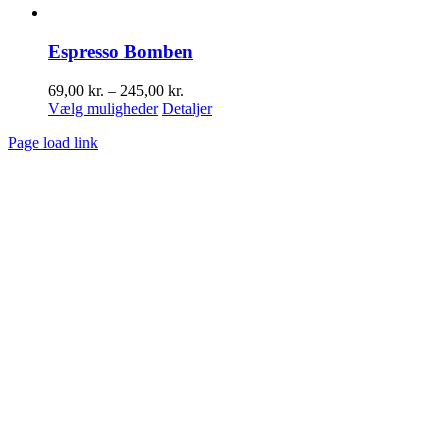
Espresso Bomben
Prisinterval:
69,00
kr.
–
245,00
kr.
Dette
69,00 kr.
Vælg muligheder
Detaljer
vare
til
Page load link
har
245,00 kr.
Go
flere
to
varianter.
Top
Mulighederne
kan
vælges
på
varesiden