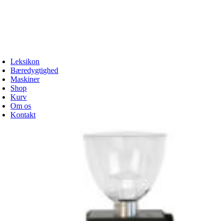
oggle
avigation
Leksikon
Bæredygtighed
Maskiner
Shop
Kurv
Om os
Kontakt