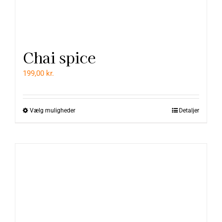
Kontakt
Chai spice
199,00
kr.
Vælg muligheder
Detaljer
Dette
vare
har
flere
varianter.
Mulighederne
kan
vælges
på