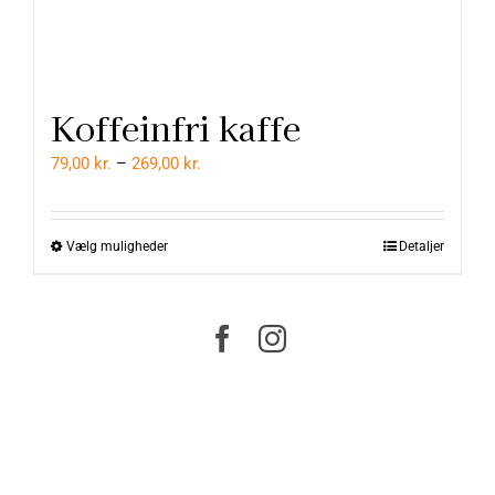
Kontakt
Koffeinfri kaffe
Prisinterval:
79,00
kr.
–
269,00
kr.
79,00 kr.
til
Vælg muligheder
Detaljer
Dette
269,00 kr.
vare
har
flere
varianter.
Mulighederne
kan
vælges
på