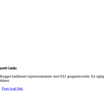
etti Giulia
bygget traditionel espressomaskine med E61 gruppehoveder. En rigtig
dshest.
Page load link
Go
to
Top