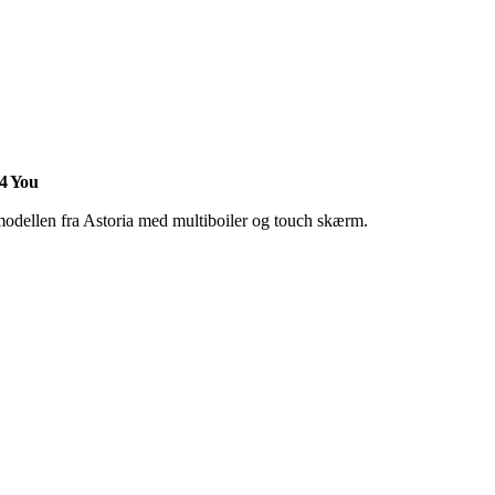
 4 You
odellen fra Astoria med multiboiler og touch skærm.