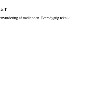
sta T
envurdering af traditionen. Bæredygtig teknik.