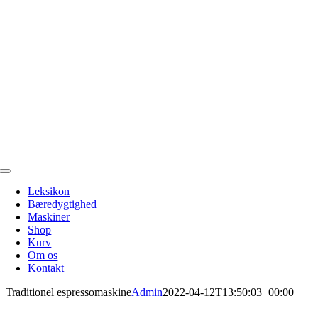
Toggle
Navigation
Leksikon
Bæredygtighed
Maskiner
Shop
Kurv
Om os
Kontakt
Traditionel espressomaskine
Admin
2022-04-12T13:50:03+00:00